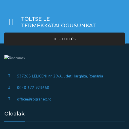
TÖLTSE LE
TERMÉKKATALOGUSUNKAT
LETÖLTÉS
537268 LELICENI nr. 29/A Judet Harghita, România
0040 372 923668
office@rogranex.ro
Oldalak