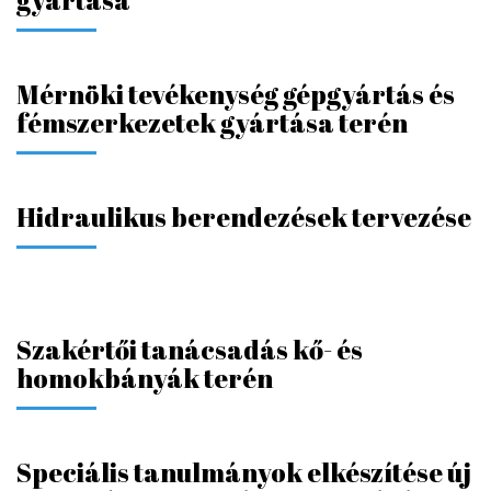
gyártása
Mérnöki tevékenység gépgyártás és
fémszerkezetek gyártása terén
Hidraulikus berendezések tervezése
Szakértői tanácsadás kő- és
homokbányák terén
Speciális tanulmányok elkészítése új