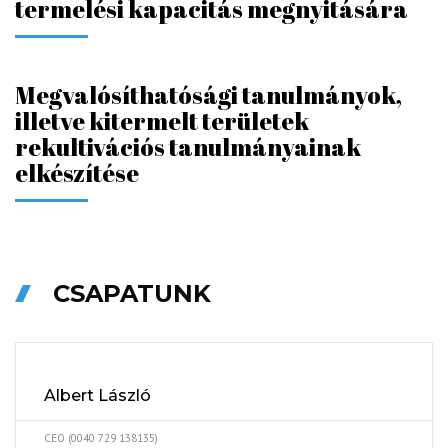
termelési kapacitás megnyitására
Megvalósíthatósági tanulmányok,
illetve kitermelt területek
rekultivációs tanulmányainak
elkészítése
CSAPATUNK
Albert László
CEO (0040 729 138135)