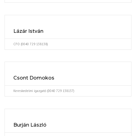
Lázár István
CFO (0040 729 138138)
Csont Domokos
Kereskedelmi igazgató (0040 729 138137)
Burján László