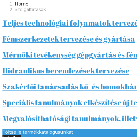
Home
Szolgáltatások
Teljes technológiai folyamatok tervez
Fémszerkezetek tervezése és gyártása
Mérnöki tevékenység gépgyártás és fé
Hidraulikus berendezések tervezése
Szakértői tanácsadás kő- és homokbá
Speciális tanulmányok elkészítése új 
Megvalósíthatósági tanulmányok, illet
Töltse le termékkatalogusunkat