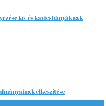
lyezése kő- és kavicsbányáknak
nulmányainak elkészítése