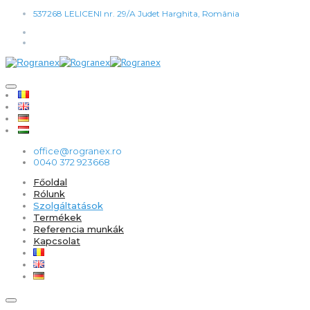
537268 LELICENI nr. 29/A Judet Harghita, România
office@rogranex.ro
0040 372 923668
Főoldal
Rólunk
Szolgáltatások
Termékek
Referencia munkák
Kapcsolat