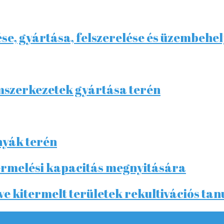
ése, gyártása, felszerelése és üzembehe
mszerkezetek gyártása terén
nyák terén
termelési kapacitás megnyitására
ve kitermelt területek rekultivációs ta