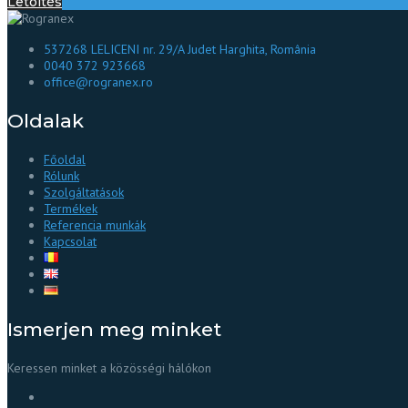
Letöltés
537268 LELICENI nr. 29/A Judet Harghita, România
0040 372 923668
office@rogranex.ro
Oldalak
Főoldal
Rólunk
Szolgáltatások
Termékek
Referencia munkák
Kapcsolat
Ismerjen meg minket
Keressen minket a közösségi hálókon