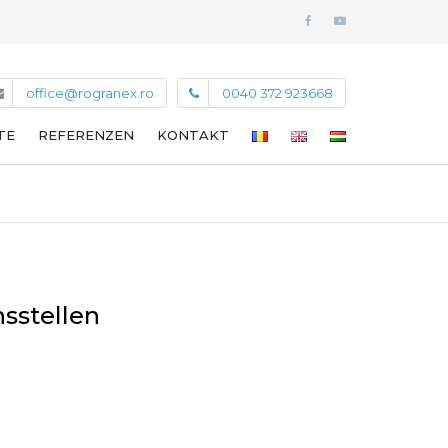
office@rogranex.ro
0040 372 923668
TE
REFERENZEN
KONTAKT
sstellen