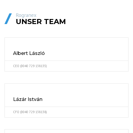
Rogranex
UNSER TEAM
Albert László
CEO (0040 729 138135)
Lázár István
CFO (0040 729 138138)