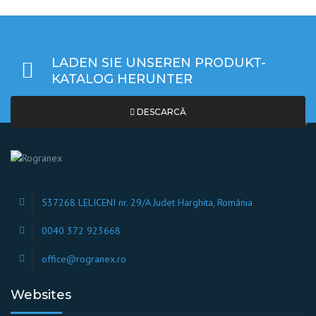
LADEN SIE UNSEREN PRODUKT-
KATALOG HERUNTER
DESCARCĂ
537268 LELICENI nr. 29/A Judet Harghita, România
0040 372 923668
office@rogranex.ro
Websites