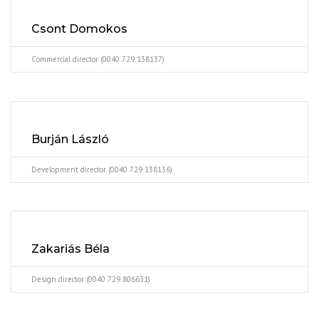
Csont Domokos
Commercial director (0040 729 138137)
Burján László
Development director (0040 729 138136)
Zakariás Béla
Design director (0040 729 806631)