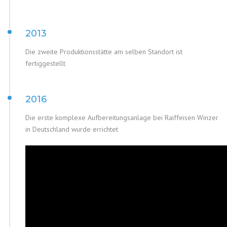
2013
Die zweite Produktionsstätte am selben Standort ist
fertiggestellt
2016
Die erste komplexe Aufbereitungsanlage bei Raiffeisen Winzer
in Deutschland wurde errichtet