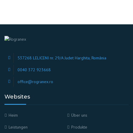
537268 LELICENI nr. 29/A Judet Harghita, România
0040 372 923668
office@rogranex.ro
Websites
Heim
Über uns
Leistungen
Produkte